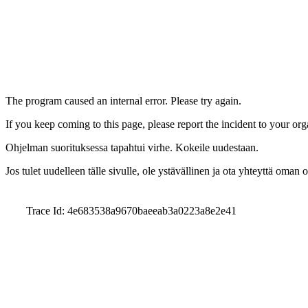
The program caused an internal error. Please try again.
If you keep coming to this page, please report the incident to your or
Ohjelman suorituksessa tapahtui virhe. Kokeile uudestaan.
Jos tulet uudelleen tälle sivulle, ole ystävällinen ja ota yhteyttä oman
Trace Id: 4e683538a9670baeeab3a0223a8e2e41