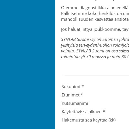
Olemme diagnostiikka-alan edelläk
Palkitsemme koko henkilöstöä onni
mahdollisuuden kasvattaa ansiota
Jos haluat liittyä joukkoomme, täytä
SYNLAB Suomi Oy on Suomen johtava y
yksityisiä terveydenhuollon toimijoi
voimin. SYNLAB Suomi on osa saksal
toimintaa yli 30 maassa ja noin 30 0
Sukunimi
*
Etunimet
*
Kutsumanimi
Käytettävissä alkaen
*
Hakemusta saa käyttää (kk)