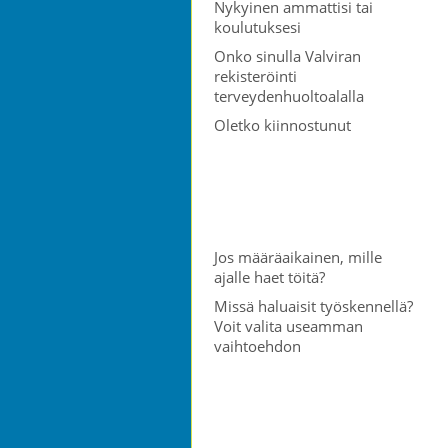
Nykyinen ammattisi tai
koulutuksesi
Onko sinulla Valviran
rekisteröinti
terveydenhuoltoalalla
Oletko kiinnostunut
Jos määräaikainen, mille
ajalle haet töitä?
Missä haluaisit työskennellä?
Voit valita useamman
vaihtoehdon