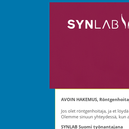
AVOIN HAKEMUS, Röntgenhoita
Jos olet röntgenhoitaja, ja et löy
Olemme sinuun yhteydessä, kun a
SYNLAB Suomi työnantajana