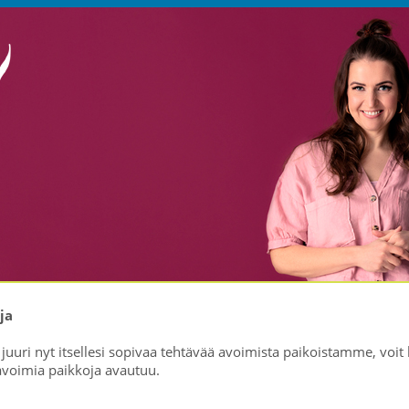
ja
dä juuri nyt itsellesi sopivaa tehtävää avoimista paikoistamme, vo
voimia paikkoja avautuu.