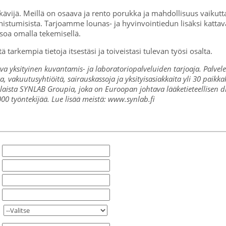
ävijä. Meillä on osaava ja rento porukka ja mahdollisuus vaikut
stumisista. Tarjoamme lounas- ja hyvinvointiedun lisäksi kattava
soa omalla tekemisellä.
 tarkempia tietoja itsestäsi ja toiveistasi tulevan työsi osalta.
ksityinen kuvantamis- ja laboratoriopalveluiden tarjoaja. Palvelemm
ta, vakuutusyhtiöitä, sairauskassoja ja yksityisasiakkaita yli 30 paik
aista SYNLAB Groupia, joka on Euroopan johtava lääketieteellisen di
00 työntekijää. Lue lisää meistä: www.synlab.fi