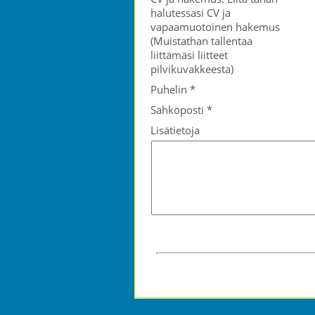
halutessasi CV ja
vapaamuotoinen hakemus
(Muistathan tallentaa
liittämäsi liitteet
pilvikuvakkeesta)
Puhelin
*
Sähköposti
*
Lisätietoja