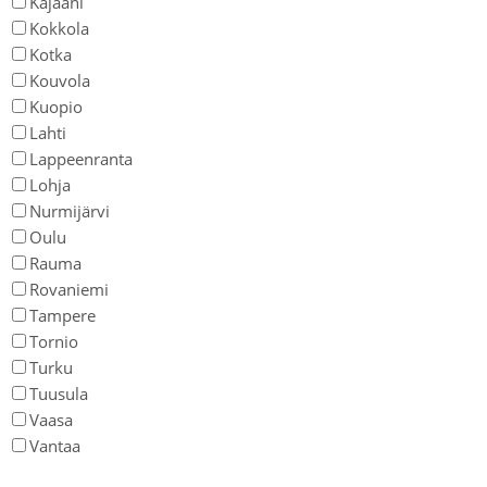
Kajaani
Kokkola
Kotka
Kouvola
Kuopio
Lahti
Lappeenranta
Lohja
Nurmijärvi
Oulu
Rauma
Rovaniemi
Tampere
Tornio
Turku
Tuusula
Vaasa
Vantaa