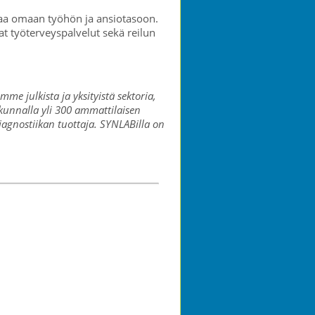
taa omaan työhön ja ansiotasoon.
t työterveyspalvelut sekä reilun
e julkista ja yksityistä sektoria,
kakunnalla yli 300 ammattilaisen
agnostiikan tuottaja. SYNLABilla on