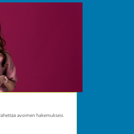
it lähettää avoimen hakemuksesi.