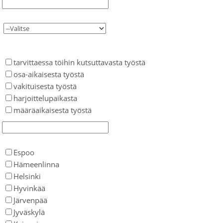
tarvittaessa töihin kutsuttavasta työstä
osa-aikaisesta työstä
vakituisesta työstä
harjoittelupaikasta
määräaikaisesta työstä
Espoo
Hämeenlinna
Helsinki
Hyvinkää
Järvenpää
Jyväskylä