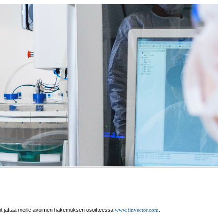
oit jättää meille avoimen hakemuksen osoitteessa
.
www.finvector.com