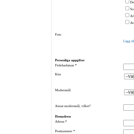
De
So
Ar
Av
Foto
Lägg til
Personliga uppgifter
Födelsedatum
*
Kön
Modersmål
Annat modersmål, vilket?
Hemadress
Adress
*
Postnummer
*