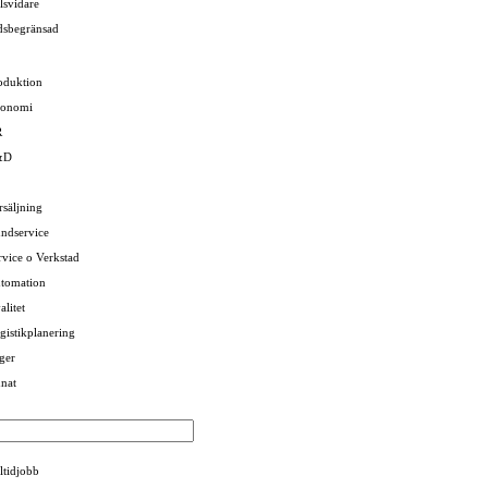
llsvidare
dsbegränsad
oduktion
onomi
R
&D
rsäljning
ndservice
rvice o Verkstad
tomation
alitet
gistikplanering
ger
nat
ltidjobb