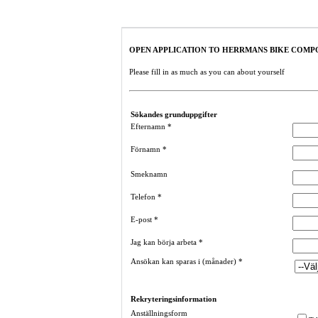
OPEN APPLICATION TO HERRMANS BIKE COMPO
Please fill in as much as you can about yourself
Sökandes grunduppgifter
Efternamn
*
Förnamn
*
Smeknamn
Telefon
*
E-post
*
Jag kan börja arbeta
*
Ansökan kan sparas i (månader)
*
Rekryteringsinformation
Anställningsform