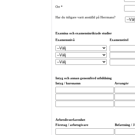
Ort
*
Har du tidigare varit anställd på Herrmans?
Examina och examensinriktade studier
Examensnivå
Examenstitel
Intyg och annan genomförd utbildning
Intyg / kursnamn
Arrangör
Arbetslivserfarenhet
Företag / arbetsgivare
Befattning / J