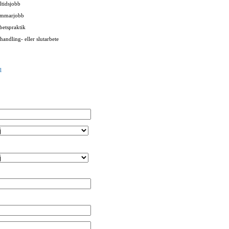
ltidsjobb
mmarjobb
betspraktik
handling- eller slutarbete
l