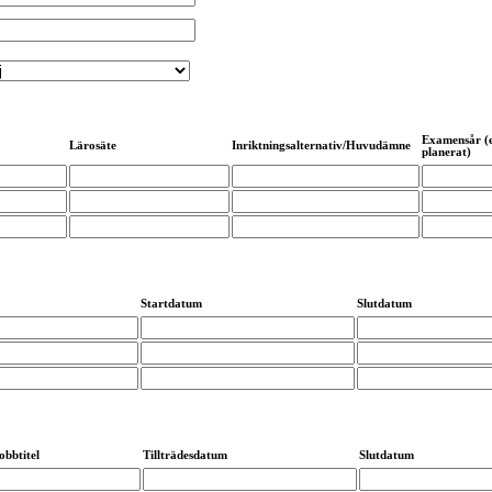
Examensår (e
Lärosäte
Inriktningsalternativ/Huvudämne
planerat)
Startdatum
Slutdatum
obbtitel
Tillträdesdatum
Slutdatum