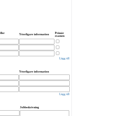
ller
Primär
Ytterligare information
examen
Lägg till
Ytterligare information
Lägg till
Jobbeskrivning