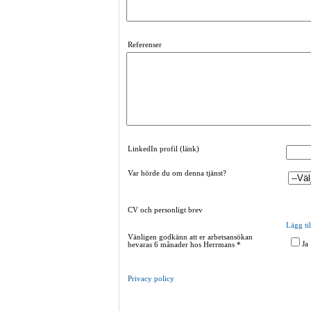
Referenser
LinkedIn profil (länk)
Var hörde du om denna tjänst?
CV och personligt brev
Lägg til
Vänligen godkänn att er arbetsansökan
Ja
bevaras 6 månader hos Herrmans
*
P
rivacy policy