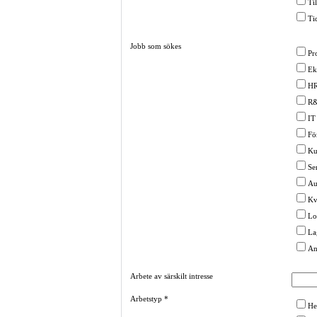
Ti
Ti
Jobb som sökes
Pr
Ek
H
R
IT
Fö
Ku
Se
Au
Kv
Lo
La
An
Arbete av särskilt intresse
Arbetstyp
*
He