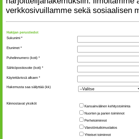
harjoittelijahakemuksiin. Ilmoitamme 
verkkosivuillamme sekä sosiaalisen
Hakijan perustiedot
Sukunimi
*
Etunimet
*
Puhelinnumero (koti)
*
Sähköpostiosoite (koti)
*
Käytettävissä alkaen
*
Hakemusta saa säilyttää (kk)
Kiinnostavat yksiköt
Kansainvälinen kehitystoiminta
Nuorten ja parien toiminnot
Perhetoiminnot
Väestöntutkimuslaitos
Yhteiset toiminnot