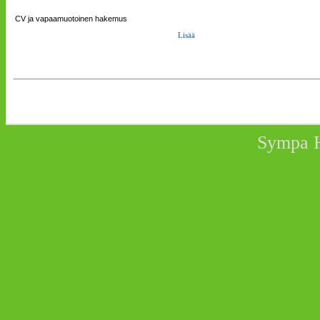
CV ja vapaamuotoinen hakemus
Lisää
Sympa 