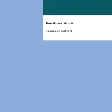
Tietoliikennearkkitehti
Hakuaika on päättynyt.